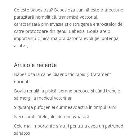
Ce este babesioza? Babesioza canină este o afecțiune
parazitară hemolitică, transmisă vectorial,
caracterizată prin invazia și distrugerea eritrocitelor de
către protozoare din genul Babesia. Boala are o
importanță clinică majoră datorită evoluției potențial
acute și...
Articole recente
Babesioza la câine: diagnostic rapid și tratament
eficient
Boala renală la pisică: semne precoce și când trebuie
să mergi la medicul veterinar
Siguranța pufoșeniei dumneavoastră în timpul iernii
Necesarul cățelușului dumneavoastră
Cele mai importante sfaturi pentru a avea un patruped
sănătos