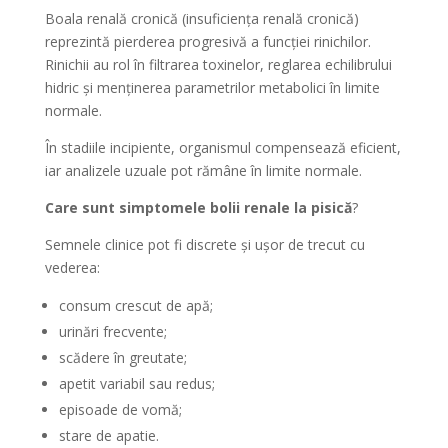
Boala renală cronică (insuficiența renală cronică)
reprezintă pierderea progresivă a funcției rinichilor.
Rinichii au rol în filtrarea toxinelor, reglarea echilibrului
hidric și menținerea parametrilor metabolici în limite
normale.
În stadiile incipiente, organismul compensează eficient,
iar analizele uzuale pot rămâne în limite normale.
Care sunt simptomele bolii renale la pisică
?
Semnele clinice pot fi discrete și ușor de trecut cu
vederea:
consum crescut de apă;
urinări frecvente;
scădere în greutate;
apetit variabil sau redus;
episoade de vomă;
stare de apatie.