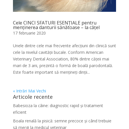
Cele CINCI SFATURI ESENȚIALE pentru
menținerea danturii sănătoase – la cățel
17 februarie 2020
Unele dintre cele mai frecvente afecțiuni din clinică sunt
cele la nivelul cavității bucale. Conform American
Veterinary Dental Association, 80% dintre cățeii mai
mari de 3 ani, prezintă o formă de boală parodontală.
Este foarte important să mențineți dinții...
« Intrări Mai Vechi
Articole recente
Babesioza la câine: diagnostic rapid și tratament
eficient
Boala renală la pisică: semne precoce și când trebuie
să mergi la medicul veterinar