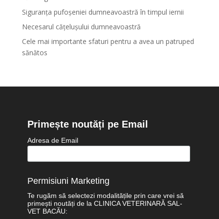
Siguranța pufoșeniei dumneavoastră în timpul iernii
Necesarul cățelușului dumneavoastră
Cele mai importante sfaturi pentru a avea un patruped
sănătos
Primește noutăți pe Email
Adresa de Email
Permisiuni Marketing
Te rugăm să selectezi modalitățile prin care vrei să
primești noutăți de la CLINICA VETERINARĂ SAL-
VET BACĂU: